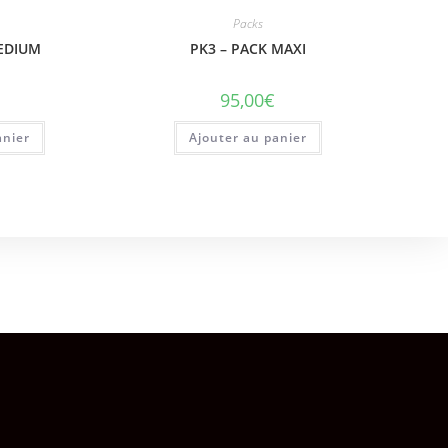
Packs
MEDIUM
PK3 – PACK MAXI
95,00
€
anier
Ajouter au panier