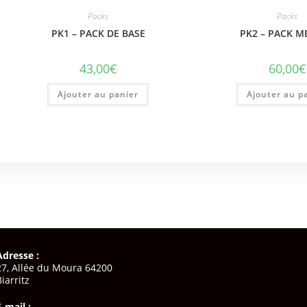
Packs
Packs
PK1 – PACK DE BASE
PK2 – PACK 
43,00
€
60,00
€
Ajouter au panier
Ajouter au p
Adresse :
27, Allée du Moura 64200
Biarritz
E-mail :