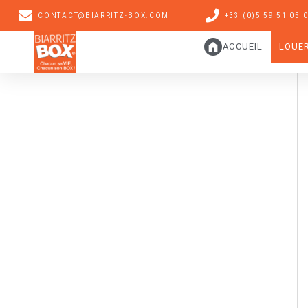
CONTACT@BIARRITZ-BOX.COM
+33 (0)5 59 51 05 
ACCUEIL
LOUE