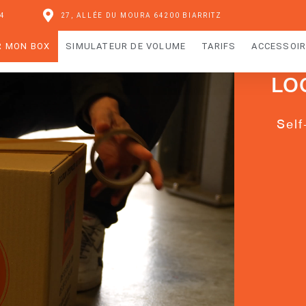
04
27, ALLÉE DU MOURA 64200 BIARRITZ
R MON BOX
SIMULATEUR DE VOLUME
TARIFS
ACCESSOI
LO
Self