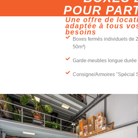
POUR PART
Une offre de locat
adaptée à tous vo
besoins
Boxes fermés individuels de 2
50m³)
Garde-meubles longue durée
Consigne/Armoires "Spécial