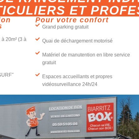
ICULIERS ET PROF
ion
Pour votre confort
s
Grand parking gratuit
 à 20m² (3 à
Quai de déchargement motorisé
Matériel de manutention en libre service
gratuit
 SURF"
Espaces accueillants et propres
vidéosurveillance 24h/24