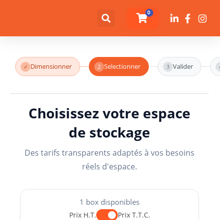
0
Dimensionner
Selectionner
Valider
✓
2
3
Choisissez votre espace
de stockage
Des tarifs transparents adaptés à vos besoins
réels d'espace.
1 box disponibles
Prix H.T.
Prix T.T.C.