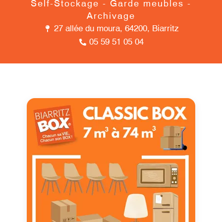
Self-Stockage - Garde meubles -
Archivage
27 allée du moura, 64200, Biarritz
05 59 51 05 04​