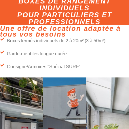
BOXES DE RANGEMENT
INDIVIDUELS
POUR PARTICULIERS ET
PROFESSIONNELS
Une offre de location adaptée à
tous vos besoins
Boxes fermés individuels de 2 à 20m² (3 à 50m³)
Garde-meubles longue durée
Consigne/Armoires "Spécial SURF"