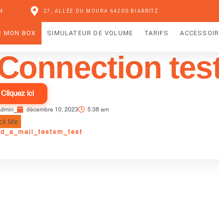
04
27, ALLÉE DU MOURA 64200 BIARRITZ
R MON BOX
SIMULATEUR DE VOLUME
TARIFS
ACCESSOI
Connection tes
Cliquez ici
dmin_
décembre 10, 2023
5:38 am
ick Me
d_a_mail_testsm_test