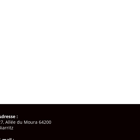
Adresse :
27, Allée du Moura 64200
Biarritz
E-mail :