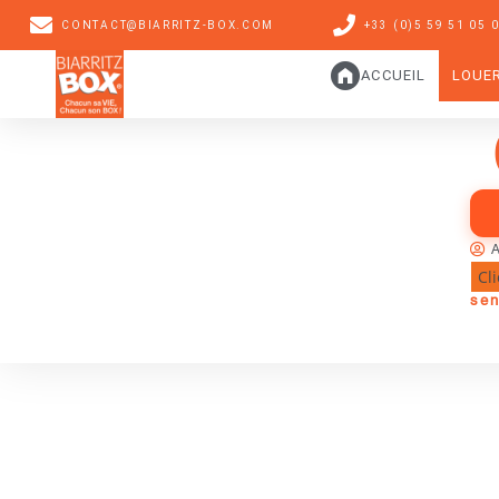
CONTACT@BIARRITZ-BOX.COM
+33 (0)5 59 51 05 
ACCUEIL
LOUE
A
Cl
sen